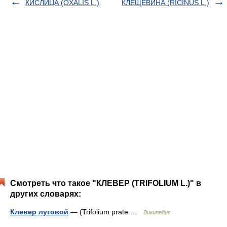
КИСЛИЦА (OXALIS L.)
КЛЕЩЕВИНА (RICINUS L.)
Смотреть что такое "КЛЕВЕР (TRIFOLIUM L.)" в
других словарях:
Клевер луговой
— (Trifolium prate …
Википедия