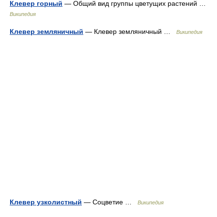
Клевер горный
— Общий вид группы цветущих растений …
Википедия
Клевер земляничный
— Клевер земляничный …
Википедия
Клевер узколистный
— Соцветие …
Википедия