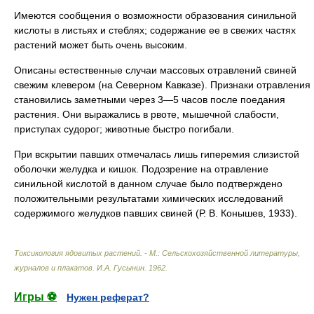
Имеются сообщения о возможности образования синильной
кислоты в листьях и стеблях; содержание ее в свежих частях
растений может быть очень высоким.
Описаны естественные случаи массовых отравлений свиней
свежим клевером (на Северном Кавказе). Признаки отравления
становились заметными через 3—5 часов после поедания
растения. Они выражались в рвоте, мышечной слабости,
приступах судорог; животные быстро погибали.
При вскрытии павших отмечалась лишь гиперемия слизистой
оболочки желудка и кишок. Подозрение на отравление
синильной кислотой в данном случае было подтверждено
положительными результатами химических исследований
содержимого желудков павших свиней (Р. В. Конышев, 1933).
Токсикология ядовитых растений. - М.: Сельскохозяйственной литературы,
журналов и плакатов
.
И.А. Гусынин
.
1962
.
Игры ⚽
Нужен реферат?